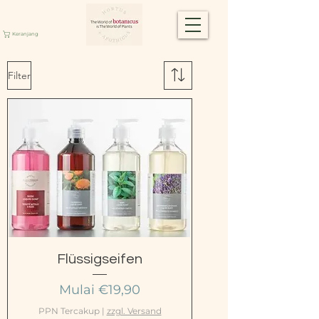
Keranjang
Filter
Flüssigseifen
Harga Promosi
Mulai
€19,90
PPN Tercakup
|
zzgl. Versand