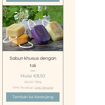
Sabun khusus dengan
tali
Harga Promosi
Mulai
€8,50
€8,50
/
190g
€
PPN Tercakup
|
zzgl. Versand
8
,
Tambah ke Keranjang
5
0
p