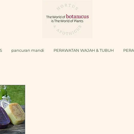
S
pancuran mandi
PERAWATAN WAJAH & TUBUH
PER