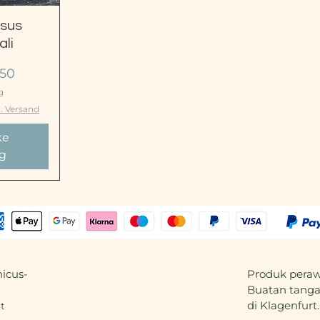
pat
sus
ali
omosi
,50
g
l. Versand
ke
g
icus-
Produk peraw
Buatan tangan
t
di Klagenfurt.