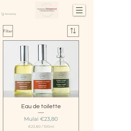
Keranjang
Filter
Eau de toilette
Harga Promosi
Mulai
€23,80
€23,80
/
100ml