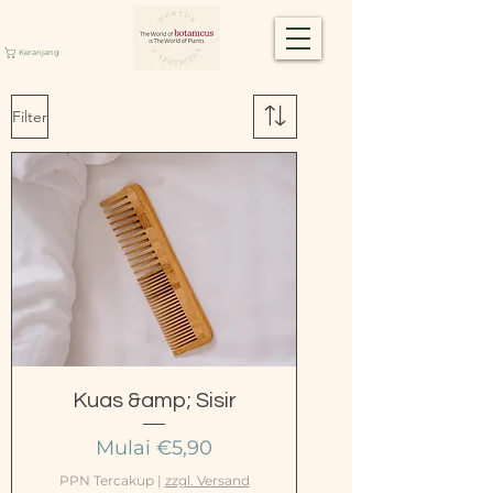
Keranjang
Filter
Kuas &amp; Sisir
Harga Promosi
Mulai
€5,90
PPN Tercakup
|
zzgl. Versand