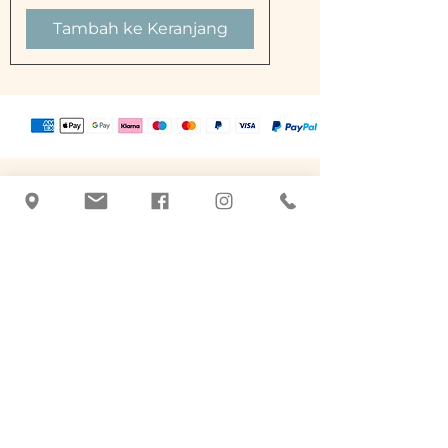
Tambah ke Keranjang
Tatyana Blachnik
+43 463 507026
|
office@botanicus-
carinthia.at
Alter Platz 31 - di seberang Salzamt
9020 Klagenfurt am Woerthersee
Produk perawatan berbahan dasar
jamu.
Buatan tangan, kualitas dan tradisi.