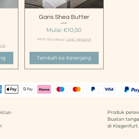
Tampilan Cepat
h
Garis Shea Butter
i
Harga Promosi
Mulai
€10,50
PPN Tercakup
|
zzgl. Versand
and
ng
Tambah ke Keranjang
icus-
Produk peraw
Buatan tangan
t
di Klagenfurt.