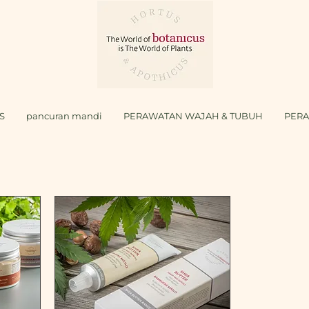
S
pancuran mandi
PERAWATAN WAJAH & TUBUH
PER